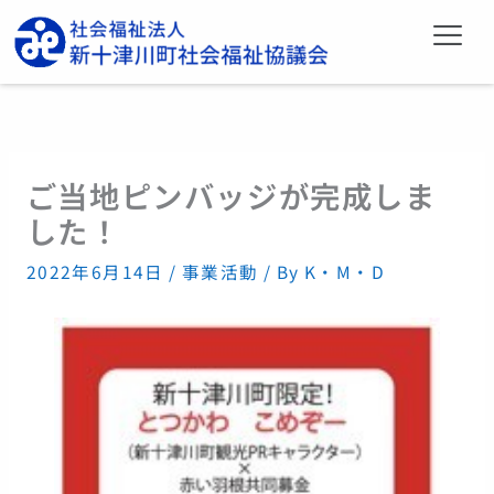
内
メ
容
ニ
を
ュ
ー
ス
キ
ッ
プ
ご当地ピンバッジが完成しま
した！
2022年6月14日
/
事業活動
/ By
K・M・D