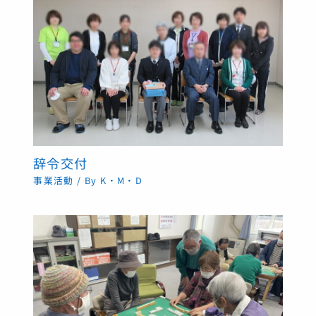
辞令交付
事業活動
/ By
K・M・D