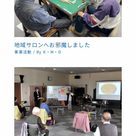
地域サロンへお邪魔しました
事業活動
/ By
K・M・D