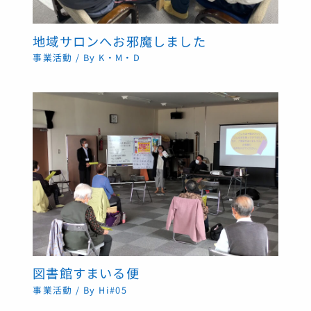
地域サロンへお邪魔しました
事業活動
/ By
K・M・D
図書館すまいる便
事業活動
/ By
Hi#05