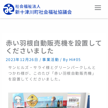
内
メ
容
ニ
を
ュ
ー
ス
キ
ッ
プ
赤い羽根自動販売機を設置して
くださいました
2023年12月26日
/
事業活動
/ By
Hi#05
サンヒルズ・サライ様とグリーンパークしんと
つかわ様が、このたび「赤い羽根自動販売機」
を設置してくださいました。