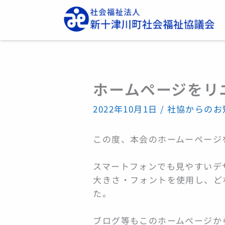
内
容
を
ス
キ
ッ
ホームページをリ
プ
2022年10月1日
/
社協からのお
この度、本会のホームーページ
スマートフォンでも見やすいデ
大きさ・フォントを使用し、ど
た。
ブログ等もこのホームページか