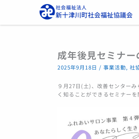
内
容
を
ス
キ
ッ
成年後見セミナー
プ
2025年9月18日
/
事業活動
,
社
９月27日(土)、改善センター
く知ることができるセミナーを