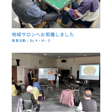
地域サロンへお邪魔しました
事業活動
/ By
K・M・D