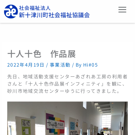
内
メ
容
ニ
を
ュ
ー
ス
キ
ッ
プ
十人十色 作品展
2022年4月19日
/
事業活動
/ By
Hi#05
先日、地域活動支援センターあざれあ工房の利用者
さんと「十人十色作品展インフィニティ」を観に、
砂川市地域交流センターゆうに行ってきました。