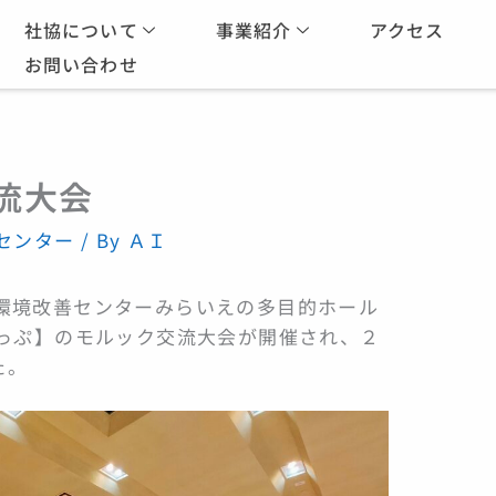
社協について
事業紹介
アクセス
お問い合わせ
流大会
センター
/ By
ＡＩ
農村環境改善センターみらいえの多目的ホール
っぷ】のモルック交流大会が開催され、２
た。