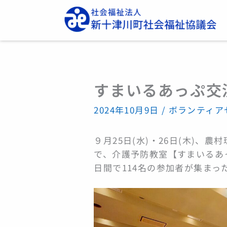
内
容
を
ス
キ
ッ
すまいるあっぷ交
プ
2024年10月9日
/
ボランティア
９月25日(水)・26日(木)、
で、介護予防教室【すまいるあ
日間で114名の参加者が集まっ