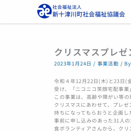
内
容
を
ス
キ
ッ
クリスマスプレゼ
プ
2023年1月24日
/
事業活動
/ B
令和４年12月22日(木)と23
受け、「ニコニコ笑顔宅配事業
この事業は、高齢や障がい等の
クリスマスにあわせて、プレゼ
持ちになってもらおうと企画し
事前に申し込みのあった31人
食ボランティアさんから、クリ